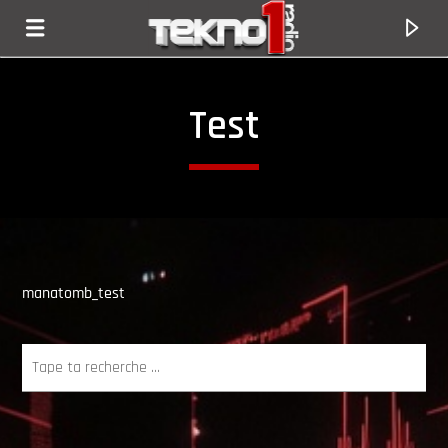
Test
manatomb_test
Titre En Cours
Titre
Artiste