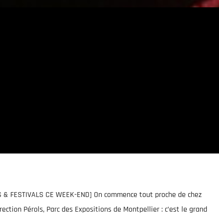
ES & FESTIVALS CE WEEK-END] On commence tout proche de chez
ection Pérols, Parc des Expositions de Montpellier : c’est le grand