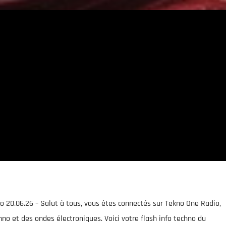
o 20.06.26 – Salut à tous, vous êtes connectés sur Tekno One Radio,
hno et des ondes électroniques. Voici votre flash info techno du