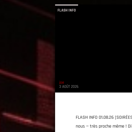
FLASH INFO
joe
3 AOÛT 2026
FLASH INFO 01.08.26 [SOIRÉ
nous — très proche même ! Dir