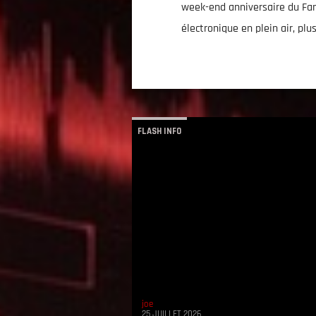
week-end anniversaire du Fami
électronique en plein air, plu
FLASH INFO
joe
25 JUILLET 2026