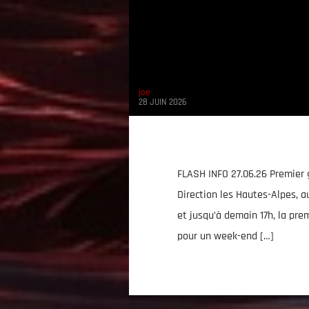
joe
28 JUIN 2026
FLASH INFO 27.06.26 Premier g
Direction les Hautes-Alpes, a
et jusqu’à demain 17h, la prem
pour un week-end […]