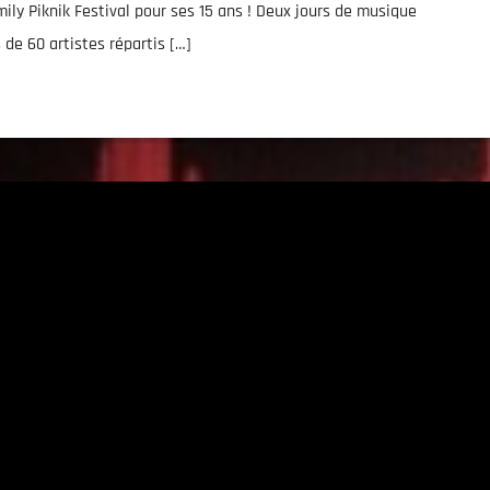
ly Piknik Festival pour ses 15 ans ! Deux jours de musique
s de 60 artistes répartis […]