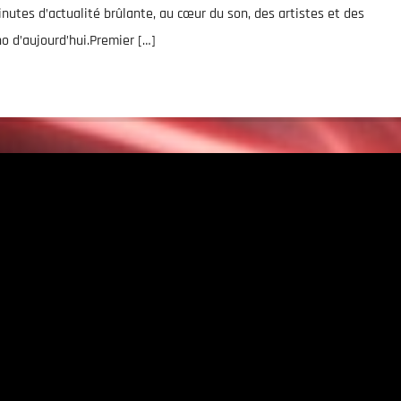
nutes d’actualité brûlante, au cœur du son, des artistes et des
o d’aujourd’hui.Premier […]