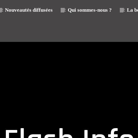
Nouveautés diffusées
Qui sommes-nous ?
La b
Emission En Cours
La Playli
00:00
24:00