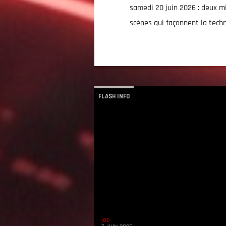
samedi 20 juin 2026 : deux mi
scènes qui façonnent la techn
FLASH INFO
joe