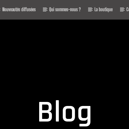
Nouveautés diffusées
Qui sommes-nous ?
La boutique
C
Emission En Cours
La Playli
00:00
24:00
Blog