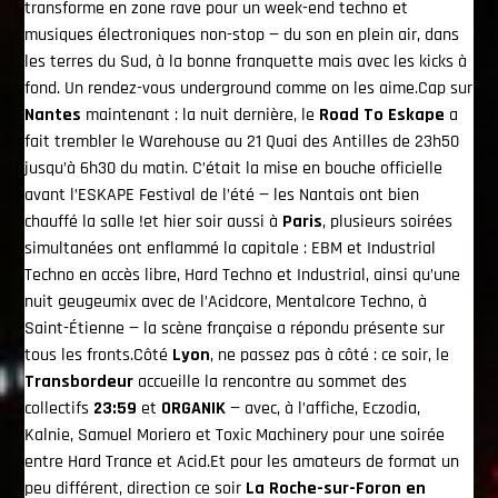
transforme en zone rave pour un week-end techno et
musiques électroniques non-stop — du son en plein air, dans
les terres du Sud, à la bonne franquette mais avec les kicks à
fond. Un rendez-vous underground comme on les aime.Cap sur
Emission En Cours
Nantes
maintenant : la nuit dernière, le
Road To Eskape
a
La Playlist
fait trembler le Warehouse au 21 Quai des Antilles de 23h50
00:00
24:00
jusqu’à 6h30 du matin. C’était la mise en bouche officielle
avant l’ESKAPE Festival de l’été — les Nantais ont bien
chauffé la salle !et hier soir aussi à
Paris
, plusieurs soirées
simultanées ont enflammé la capitale : EBM et Industrial
Techno en accès libre, Hard Techno et Industrial, ainsi qu’une
Le Direct
nuit geugeumix avec de l’Acidcore, Mentalcore Techno, à
Saint-Étienne — la scène française a répondu présente sur
tous les fronts.Côté
Lyon
, ne passez pas à côté : ce soir, le
Transbordeur
accueille la rencontre au sommet des
collectifs
23:59
et
ORGANIK
— avec, à l’affiche, Eczodia,
Kalnie, Samuel Moriero et Toxic Machinery pour une soirée
entre Hard Trance et Acid.Et pour les amateurs de format un
peu différent, direction ce soir
La Roche-sur-Foron en