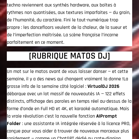
techno reviennent aux synthés hardware, aux boîtes à
rythmes non quantisées, aux textures imparfaites — du grain,
de l’humanité, du caractère. Fini le tout-numérique trop
propre : les dancefloors veulent de la chaleur, de la sueur et
de l’imperfection maîtrisée. La scène française l’incarne
parfaitement en ce moment.
[RUBRIQUE MATOS DJ]
Un mot sur le matos avant de vous laisser danser — et cette
semaine, il y a des news qui changent vraiment la donne !La
grosse info de la semaine côté logiciel :
VirtualDJ 2026
débarque avec un lot massif de nouveautés IA — 122 effets
distincts, affichage des paroles en temps réel au-dessus de la
forme d’onde en Full HD et 4K, et karaoké automatique. Mais
la vraie révolution c’est la nouvelle fonction
AIPrompt
Folder
: une assistante IA intégrée réservée à la licence PRO,
conçue pour vous aider à trouver de nouveaux morceaux plus
rapidement — comme un ChatGPT dédié au crate-digging.