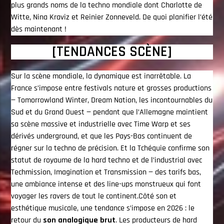
plus grands noms de la techno mondiale dont Charlotte de
Witte, Nina Kraviz et Reinier Zonneveld. De quoi planifier l’été
dès maintenant !
[TENDANCES SCÈNE]
Sur la scène mondiale, la dynamique est inarrêtable. La
France s’impose entre festivals nature et grosses productions
— Tomorrowland Winter, Dream Nation, les incontournables du
Sud et du Grand Ouest — pendant que l’Allemagne maintient
sa scène massive et industrielle avec Time Warp et ses
dérivés underground, et que les Pays-Bas continuent de
régner sur la techno de précision. Et la Tchéquie confirme son
statut de royaume de la hard techno et de l’industrial avec
Techmission, Imagination et Transmission — des tarifs bas,
une ambiance intense et des line-ups monstrueux qui font
voyager les ravers de tout le continent.Côté son et
esthétique musicale, une tendance s’impose en 2026 : le
retour du
son analogique brut
. Les producteurs de hard