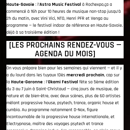
Haute-Savoie
: l’
Astra Music Festival
à Rochexpo,ça a
commencé à 16h pour 10 heures de musique non-stop jusqu’à
2h du matin, avec Vini Vici, NTO, Henri PFR et Venga au
programme — le festival indoor de référence en Haute-Savoie,
déjà à sa troisième édition !
[LES PROCHAINS RENDEZ-VOUS —
AGENDA DU MOIS]
On vous prépare bien pour les semaines qui viennent — et il y
a du lourd dans les tuyaux !Dès
mercredi prochain
, cap sur
la
Haute-Garonne
: l’
Okami Festival
fête sa 5ème édition
du 3 au 7 juin à Saint-Christaud — cinq jours de musique, de
nature et de bien-être, avec deux scènes, plus de 60 artistes
mêlant progressive house, psytech, trance, organic house et
cumbia. Au programme notamment D-Nox, figure
incontournable de la progressive house internationale, et
Electrypnose, maître des voyages psytech et trance