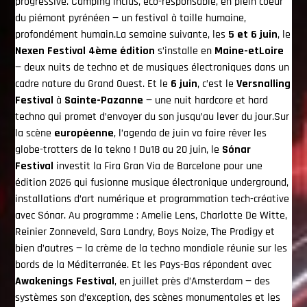
progressive. Camping inclus, éco-responsable, en plein coeur
du piémont pyrénéen — un festival à taille humaine,
profondément humain.La semaine suivante, les
5 et 6 juin
, le
Nexen Festival 4ème édition
s’installe en
Maine-etLoire
— deux nuits de techno et de musiques électroniques dans un
cadre nature du Grand Ouest. Et le
6 juin
, c’est le
Versnalling
Festival
à
Sainte-Pazanne
— une nuit hardcore et hard
techno qui promet d’envoyer du son jusqu’au lever du jour.Sur
la scène
européenne
, l’agenda de juin va faire rêver les
globe-trotters de la tekno ! Du18 au 20 juin, le
Sónar
Festival
investit la Fira Gran Via de Barcelone pour une
édition 2026 qui fusionne musique électronique underground,
installations d’art numérique et programmation tech-créative
avec Sónar. Au programme : Amelie Lens, Charlotte De Witte,
Reinier Zonneveld, Sara Landry, Boys Noize, The Prodigy et
bien d’autres — la crème de la techno mondiale réunie sur les
bords de la Méditerranée. Et les Pays-Bas répondent avec
Awakenings Festival
, en juillet près d’Amsterdam — des
systèmes son d’exception, des scènes monumentales et les