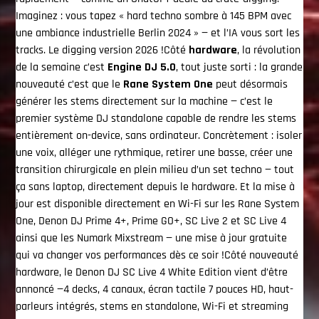
Imaginez : vous tapez « hard techno sombre à 145 BPM avec
une ambiance industrielle Berlin 2024 » — et l’IA vous sort les
tracks. Le digging version 2026 !Côté
hardware
, la révolution
de la semaine c’est
Engine DJ 5.0
, tout juste sorti : la grande
nouveauté c’est que le
Rane System One
peut désormais
générer les stems directement sur la machine — c’est le
premier système DJ standalone capable de rendre les stems
entièrement on-device, sans ordinateur. Concrètement : isoler
une voix, alléger une rythmique, retirer une basse, créer une
transition chirurgicale en plein milieu d’un set techno — tout
ça sans laptop, directement depuis le hardware. Et la mise à
jour est disponible directement en Wi-Fi sur les Rane System
One, Denon DJ Prime 4+, Prime GO+, SC Live 2 et SC Live 4
ainsi que les Numark Mixstream — une mise à jour gratuite
qui va changer vos performances dès ce soir !Côté nouveauté
hardware, le Denon DJ SC Live 4 White Edition vient d’être
annoncé —4 decks, 4 canaux, écran tactile 7 pouces HD, haut-
parleurs intégrés, stems en standalone, Wi-Fi et streaming